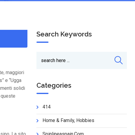
Search Keywords
ate, maggiori
rs” e “Ugga
Categories
menti solidi
o queste
414
Home & Family, Hobbies
sino. La sito
Spinlineaspain.com