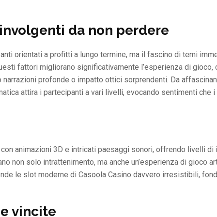
involgenti da non perdere
i orientati a profitti a lungo termine, ma il fascino di temi imme
esti fattori migliorano significativamente l’esperienza di gioco,
o narrazioni profonde o impatto ottici sorprendenti. Da affascina
ica attira i partecipanti a vari livelli, evocando sentimenti che i 
con animazioni 3D e intricati paesaggi sonori, offrendo livelli di 
tano non solo intrattenimento, ma anche un’esperienza di gioco art
nde le slot moderne di Casoola Casino davvero irresistibili, fo
e vincite