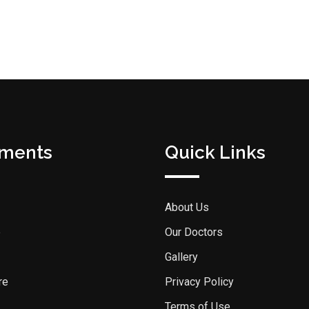
tments
Quick Links
About Us
e
Our Doctors
Gallery
re
Privacy Policy
Terms of Use