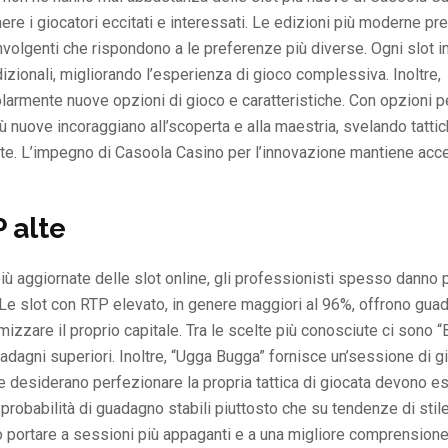
nere i giocatori eccitati e interessati. Le edizioni più moderne p
involgenti che rispondono a le preferenze più diverse. Ogni slot 
adizionali, migliorando l’esperienza di gioco complessiva. Inoltre,
golarmente nuove opzioni di gioco e caratteristiche. Con opzioni 
 più nuove incoraggiano all’scoperta e alla maestria, svelando tatti
ncite. L’impegno di Casoola Casino per l’innovazione mantiene acce
 alte
a più aggiornate delle slot online, gli professionisti spesso dann
). Le slot con RTP elevato, in genere maggiori al 96%, offrono guad
imizzare il proprio capitale. Tra le scelte più conosciute ci sono 
adagni superiori. Inoltre, “Ugga Bugga” fornisce un’sessione di g
che desiderano perfezionare la propria tattica di giocata devono 
probabilità di guadagno stabili piuttosto che su tendenze di stil
uò portare a sessioni più appaganti e a una migliore comprensione