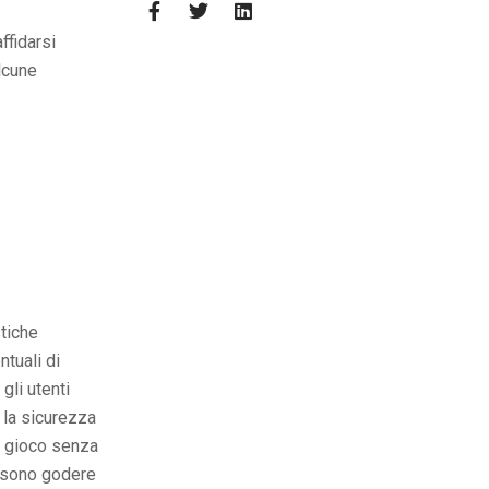
ffidarsi
lcune
stiche
ntuali di
gli utenti
 la sicurezza
di gioco senza
possono godere