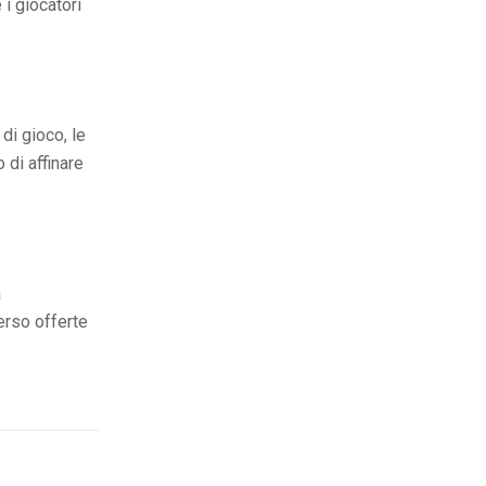
i giocatori
di gioco, le
 di affinare
a
erso offerte