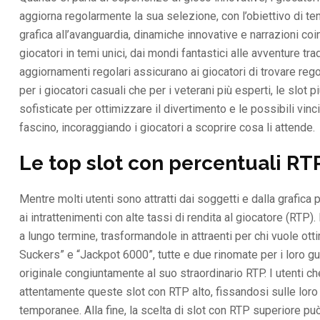
aggiorna regolarmente la sua selezione, con l’obiettivo di te
grafica all’avanguardia, dinamiche innovative e narrazioni co
giocatori in temi unici, dai mondi fantastici alle avventure tr
aggiornamenti regolari assicurano ai giocatori di trovare re
per i giocatori casuali che per i veterani più esperti, le slot
sofisticate per ottimizzare il divertimento e le possibili vi
fascino, incoraggiando i giocatori a scoprire cosa li attende.
Le top slot con percentuali RTP
Mentre molti utenti sono attratti dai soggetti e dalla grafic
ai intrattenimenti con alte tassi di rendita al giocatore (RTP
a lungo termine, trasformandole in attraenti per chi vuole ott
Suckers” e “Jackpot 6000”, tutte e due rinomate per i loro gu
originale congiuntamente al suo straordinario RTP. I utenti 
attentamente queste slot con RTP alto, fissandosi sulle loro 
temporanee. Alla fine, la scelta di slot con RTP superiore p