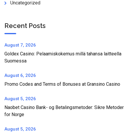
Uncategorized
Recent Posts
August 7, 2026
Goldex Casino: Pelaamiskokemus millä tahansa laitteella
Suomessa
August 6, 2026
Promo Codes and Terms of Bonuses at Gransino Casino
August 5, 2026
Naobet Casino Bank- og Betalingsmetoder: Sikre Metoder
for Norge
August 5, 2026