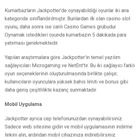
Kumarbazların Jackpotter’de oynayabildiği oyunlar iki ana
kategoride sınıflandırılmıştır. Bunlardan ilk olan casino slot
oyunu, daha sonra ise canlı Casino Games grubudur.
Oynamak istedikleri oyunda kumarbazın 5 dakikada para
yatırması gerekmektedir.
Yapılan araştırmalara göre Jackpotter’in temel yazılım
sağlayıcıları Microgaming ve NetEnt’tir. Bu iki sağlayıcı farklı
oyun seçeneklerinin oluşturulmasında birlikte çalışır;
kullanıcıların oyunculara yüksek bahis limiti ve bonus gibi
daha geniş çeşitlilikte kazanç sunmaktadır.
Mobil Uygulama
Jackpotter ayrıca cep telefonunuzdan oynayabilirsiniz.
Sadece web sitesine gidin ve mobil uygulamasının indirme
linkini alın, ardından mobil cihazınıza indirebilirsiniz.