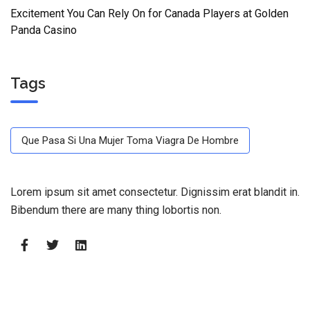
Excitement You Can Rely On for Canada Players at Golden
Panda Casino
Tags
Que Pasa Si Una Mujer Toma Viagra De Hombre
Lorem ipsum sit amet consectetur. Dignissim erat blandit in.
Bibendum there are many thing lobortis non.