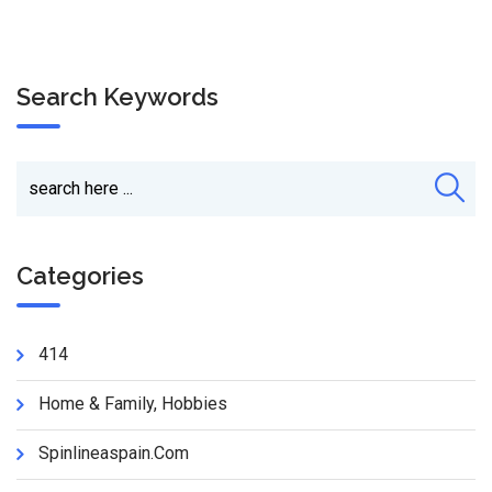
Search Keywords
Categories
414
Home & Family, Hobbies
Spinlineaspain.com