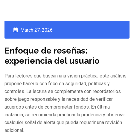
March 27, 2026
Enfoque de reseñas:
experiencia del usuario
Para lectores que buscan una visión práctica, este análisis
propone hacerlo con foco en seguridad, políticas y
controles. La lectura se complementa con recordatorios
sobre juego responsable y la necesidad de verificar
acuerdos antes de comprometer fondos. En última
instancia, se recomienda practicar la prudencia y observar
cualquier señal de alerta que pueda requerir una revisión
adicional.