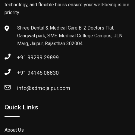
technology, and flexible hours ensure your well-being is our
priority.
Shree Dental & Medical Care B-2 Doctors Flat,
Gangwal park, SMS Medical College Campus, JLN
Marg, Jaipur, Rajasthan 302004
+91 99299 29899
+91 94145 08830
info@sdmcjaipur.com
Quick Links
About Us