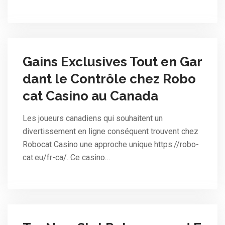
Gains Exclusives Tout en Gar
dant le Contrôle chez Robo
cat Casino au Canada
Les joueurs canadiens qui souhaitent un
divertissement en ligne conséquent trouvent chez
Robocat Casino une approche unique https://robo-
cat.eu/fr-ca/. Ce casino…