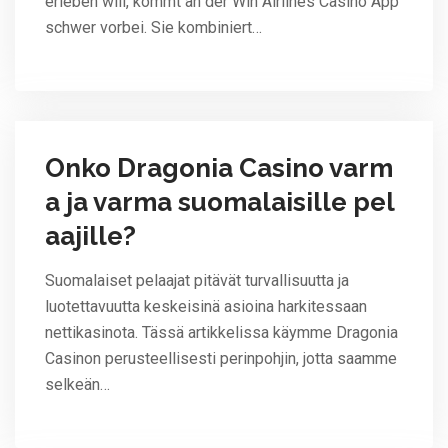
erleben will, kommt an der Win Airlines Casino App
schwer vorbei. Sie kombiniert…
Onko Dragonia Casino varm
a ja varma suomalaisille pel
aajille?
Suomalaiset pelaajat pitävät turvallisuutta ja
luotettavuutta keskeisinä asioina harkitessaan
nettikasinota. Tässä artikkelissa käymme Dragonia
Casinon perusteellisesti perinpohjin, jotta saamme
selkeän…