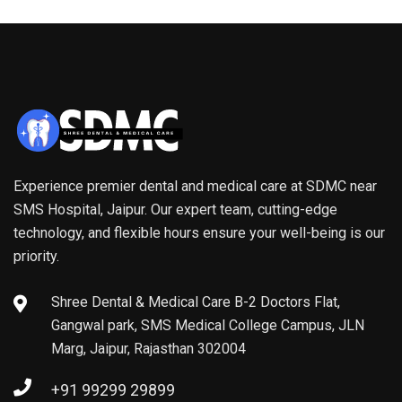
Experience premier dental and medical care at SDMC near
SMS Hospital, Jaipur. Our expert team, cutting-edge
technology, and flexible hours ensure your well-being is our
priority.
Shree Dental & Medical Care B-2 Doctors Flat,
Gangwal park, SMS Medical College Campus, JLN
Marg, Jaipur, Rajasthan 302004
+91 99299 29899