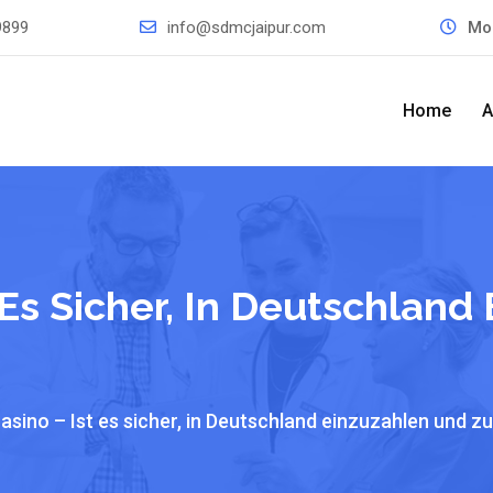
9899
info@sdmcjaipur.com
Mo
Home
A
 Es Sicher, In Deutschlan
asino – Ist es sicher, in Deutschland einzuzahlen und zu