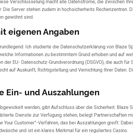
Diese Verschlüsselung macht alle Datenströme, die zwischen Ihr
r. Die Server stehen zudem in hochsicherheits Rechenzentren. 
en gewöhnt sind.
it eigenen Angaben
rundlegend. Ich studierte die Datenschutzerklärung von Blaze S
auf, welche Informationen zu bestimmtem Grund erhoben und auf w
en der EU- Datenschutz-Grundverordnung (DSGVO), die auch für S
echt auf Auskunft, Richtigstellung und Vernichtung Ihrer Daten. D
e Ein- und Auszahlungen
ewickelt werden, gibt Aufschluss über die Sicherheit. Blaze Sp
blierte Dienste zur Verfügung stehen, belegt Partnerschaften mi
w Your Customer”-Verfahren, das bei Auszahlungen greift. Dabei
dwäsche und ist ein klares Merkmal für ein reguliertes Casino.