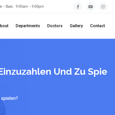
n - Sun:
9.00am - 9.00pm
bout
Departments
Doctors
Gallery
Contact
d Einzuzahlen Und Zu Spie
 spielen?