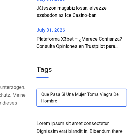
Játsszon magabiztosan, élvezze
szabadon az Ice Casino-ban
Magyarországon
July 31, 2026
Plataforma X3bet – ¿Merece Confianza?
Consulta Opiniones en Trustpilot para
España
Tags
 unterzogen.
Que Pasa Si Una Mujer Toma Viagra De
schutz. Meine
Hombre
b dieses
Lorem ipsum sit amet consectetur.
Dignissim erat blandit in. Bibendum there