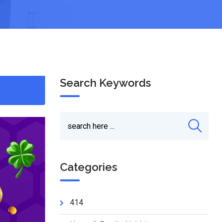
Search Keywords
Categories
414