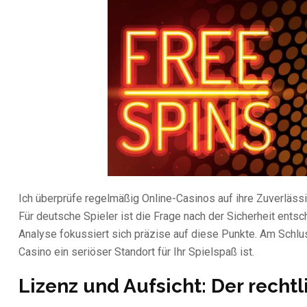
Ich überprüfe regelmäßig Online-Casinos auf ihre Zuverläss
Für deutsche Spieler ist die Frage nach der Sicherheit ents
Analyse fokussiert sich präzise auf diese Punkte. Am Schl
Casino ein seriöser Standort für Ihr Spielspaß ist.
Lizenz und Aufsicht: Der recht