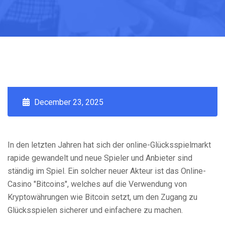
December 23, 2025
In den letzten Jahren hat sich der online-Glücksspielmarkt
rapide gewandelt und neue Spieler und Anbieter sind
ständig im Spiel. Ein solcher neuer Akteur ist das Online-
Casino "Bitcoins", welches auf die Verwendung von
Kryptowährungen wie Bitcoin setzt, um den Zugang zu
Glücksspielen sicherer und einfachere zu machen.