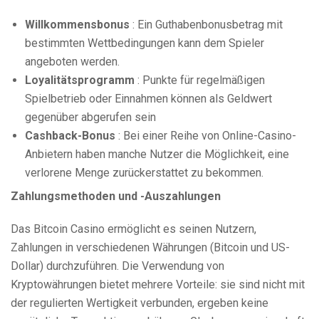
Willkommensbonus
: Ein Guthabenbonusbetrag mit
bestimmten Wettbedingungen kann dem Spieler
angeboten werden.
Loyalitätsprogramm
: Punkte für regelmäßigen
Spielbetrieb oder Einnahmen können als Geldwert
gegenüber abgerufen sein
Cashback-Bonus
: Bei einer Reihe von Online-Casino-
Anbietern haben manche Nutzer die Möglichkeit, eine
verlorene Menge zurückerstattet zu bekommen.
Zahlungsmethoden und -Auszahlungen
Das Bitcoin Casino ermöglicht es seinen Nutzern,
Zahlungen in verschiedenen Währungen (Bitcoin und US-
Dollar) durchzuführen. Die Verwendung von
Kryptowährungen bietet mehrere Vorteile: sie sind nicht mit
der regulierten Wertigkeit verbunden, ergeben keine