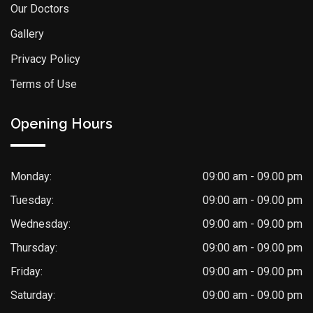
Our Doctors
Gallery
Privacy Policy
Terms of Use
Opening Hours
Monday:
09:00 am - 09.00 pm
Tuesday:
09:00 am - 09.00 pm
Wednesday:
09:00 am - 09.00 pm
Thursday:
09:00 am - 09.00 pm
Friday:
09:00 am - 09.00 pm
Saturday:
09:00 am - 09.00 pm