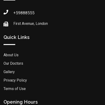
+59888555
First Avenue, London
Quick Links
About Us
Our Doctors
Gallery
Privacy Policy
Terms of Use
Opening Hours