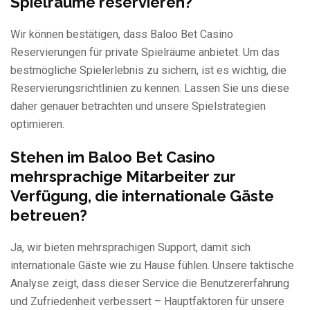
Spielräume reservieren?
Wir können bestätigen, dass Baloo Bet Casino
Reservierungen für private Spielräume anbietet. Um das
bestmögliche Spielerlebnis zu sichern, ist es wichtig, die
Reservierungsrichtlinien zu kennen. Lassen Sie uns diese
daher genauer betrachten und unsere Spielstrategien
optimieren.
Stehen im Baloo Bet Casino
mehrsprachige Mitarbeiter zur
Verfügung, die internationale Gäste
betreuen?
Ja, wir bieten mehrsprachigen Support, damit sich
internationale Gäste wie zu Hause fühlen. Unsere taktische
Analyse zeigt, dass dieser Service die Benutzererfahrung
und Zufriedenheit verbessert – Hauptfaktoren für unsere