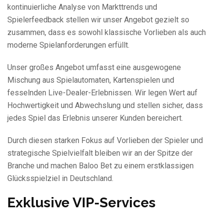
kontinuierliche Analyse von Markttrends und
Spielerfeedback stellen wir unser Angebot gezielt so
zusammen, dass es sowohl klassische Vorlieben als auch
moderne Spielanforderungen erfüllt.
Unser großes Angebot umfasst eine ausgewogene
Mischung aus Spielautomaten, Kartenspielen und
fesselnden Live-Dealer-Erlebnissen. Wir legen Wert auf
Hochwertigkeit und Abwechslung und stellen sicher, dass
jedes Spiel das Erlebnis unserer Kunden bereichert.
Durch diesen starken Fokus auf Vorlieben der Spieler und
strategische Spielvielfalt bleiben wir an der Spitze der
Branche und machen Baloo Bet zu einem erstklassigen
Glücksspielziel in Deutschland.
Exklusive VIP-Services