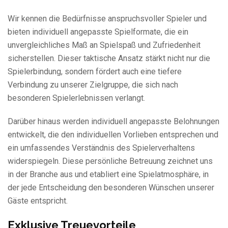
Wir kennen die Bedürfnisse anspruchsvoller Spieler und
bieten individuell angepasste Spielformate, die ein
unvergleichliches Maß an Spielspaß und Zufriedenheit
sicherstellen. Dieser taktische Ansatz stärkt nicht nur die
Spielerbindung, sondern fördert auch eine tiefere
Verbindung zu unserer Zielgruppe, die sich nach
besonderen Spielerlebnissen verlangt.
Darüber hinaus werden individuell angepasste Belohnungen
entwickelt, die den individuellen Vorlieben entsprechen und
ein umfassendes Verständnis des Spielerverhaltens
widerspiegeln. Diese persönliche Betreuung zeichnet uns
in der Branche aus und etabliert eine Spielatmosphäre, in
der jede Entscheidung den besonderen Wünschen unserer
Gäste entspricht.
Exklusive Treuevorteile