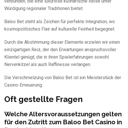
verbunden, die eine luxuriöse kulinarische Reise unter
Würdigung regionaler Traditionen bietet.
Baloo Bet steht als Zeichen für perfekte Integration, wo
kosmopolitisches Flair auf kulturelle Feinheit begegnet.
Durch die Abstimmung dieser Elemente erzielen wir einen
einzigartigen Reiz, der den Erwartungen anspruchsvoller
Klientel genügt, die in ihren Spielerfahrungen sowohl
Nervenkitzel als auch Raffinesse verlangen.
Die Verschmelzung von Baloo Bet ist ein Meisterstück der
Casino-Erneuerung.
Oft gestellte Fragen
Welche Altersvoraussetzungen gelten
für den Zutritt zum Baloo Bet Casino in