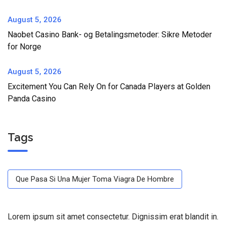
August 5, 2026
Naobet Casino Bank- og Betalingsmetoder: Sikre Metoder
for Norge
August 5, 2026
Excitement You Can Rely On for Canada Players at Golden
Panda Casino
Tags
Que Pasa Si Una Mujer Toma Viagra De Hombre
Lorem ipsum sit amet consectetur. Dignissim erat blandit in.