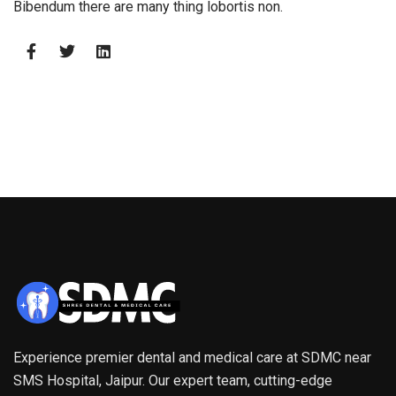
Bibendum there are many thing lobortis non.
Experience premier dental and medical care at SDMC near
SMS Hospital, Jaipur. Our expert team, cutting-edge