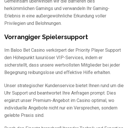
Gemeinsam überwinden wir die Barrieren des
herkömmlichen Gamings und verwandeln Ihr Gaming-
Erlebnis in eine außergewöhnliche Erkundung voller
Privilegien und Belohnungen.
Vorrangiger Spielersupport
Im Baloo Bet Casino verkörpert der Priority Player Support
den Höhepunkt luxuriöser VIP-Services, indem er
sicherstellt, dass unsere wertvollsten Mitglieder bei jeder
Begegnung reibungslose und effektive Hilfe erhalten.
Unser strategischer Kundenservice bietet Ihnen rund um die
Uhr Support und beantwortet Ihre Anfragen prompt. Dies
ergänzt unser Premium-Angebot im Casino optimal, wo
individuelle Angebote nicht nur ein Versprechen, sondern
gelebte Praxis sind.