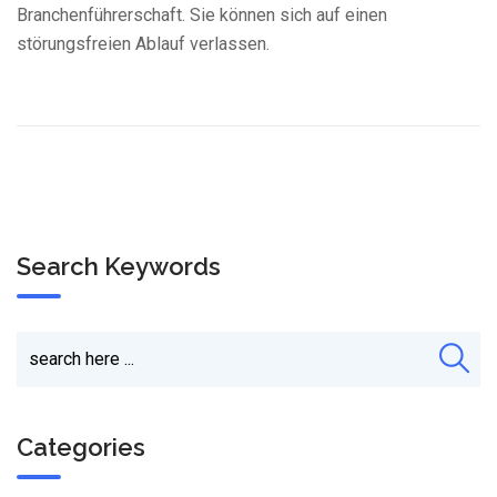
Branchenführerschaft. Sie können sich auf einen
störungsfreien Ablauf verlassen.
Search Keywords
Categories