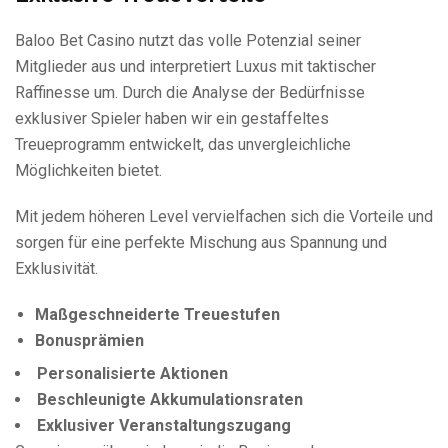
Baloo Bet Casino nutzt das volle Potenzial seiner
Mitglieder aus und interpretiert Luxus mit taktischer
Raffinesse um. Durch die Analyse der Bedürfnisse
exklusiver Spieler haben wir ein gestaffeltes
Treueprogramm entwickelt, das unvergleichliche
Möglichkeiten bietet.
Mit jedem höheren Level vervielfachen sich die Vorteile und
sorgen für eine perfekte Mischung aus Spannung und
Exklusivität.
Maßgeschneiderte Treuestufen
Bonusprämien
Personalisierte Aktionen
Beschleunigte Akkumulationsraten
Exklusiver Veranstaltungszugang