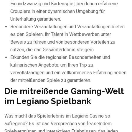
Einundzwanzig und Kartenspiel, bei denen erfahrene
Croupiers in einer dynamischen Umgebung für
Unterhaltung garantieren.
Besondere Veranstaltungen und Veranstaltungen bieten
es den Spielern, ihr Talent in Wettbewerben unter
Beweis zu führen und von besonderen Vorteilen zu
nutzen, die das Gesamterlebnis steigern.
Erkunden Sie die regionalen Besonderheiten und
kulinarischen Angebote, um Ihren Trip zu
vervollständigen und ein vollkommenes Erfahrung neben
der mitreißenden Spiele zu garantieren.
Die mitreißende Gaming-Welt
im Legiano Spielbank
Was macht das Spielerlebnis im Legiano Casino so
aufregend? Es ist das Versprechen von fesselndem
Spielvergnügen und interaktiven Erlebnissen, das jeden