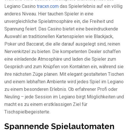
Legiano Casino
tracxn.com
das Spielerlebnis auf ein völlig
anderes Niveau. Hier tauchen Spieler in eine
unvergleichliche Spielatmosphäre ein, die Freiheit und
Spannung feiert. Das Casino bietet eine beeindruckende
Auswahl an traditionellen Kartenspielen wie Blackjack,
Poker und Baccarat, die alle darauf ausgelegt sind, reinen
Nervenkitzel zu bieten. Die kompetenten Dealer schaffen
eine einladende Atmosphäre und laden die Spieler zum
Gespräch und zum Knüpfen von Kontakten ein, während sie
ihre nächsten Züge planen. Mit elegant gestalteten Tischen
und einem lebhaften Ambiente wird jedes Spiel im Legiano
zu einem besonderen Erlebnis. Ob erfahrener Profi oder
Neuling – jede Session im Legiano birgt Möglichkeiten und
macht es zu einem erstklassigen Ziel für
Tischspielbegeisterte.
Spannende Spielautomaten