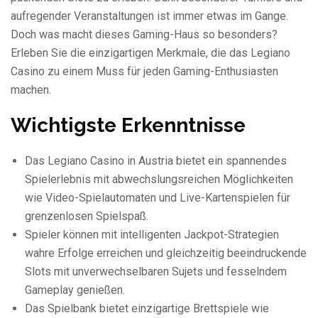
aufregender Veranstaltungen ist immer etwas im Gange.
Doch was macht dieses Gaming-Haus so besonders?
Erleben Sie die einzigartigen Merkmale, die das Legiano
Casino zu einem Muss für jeden Gaming-Enthusiasten
machen.
Wichtigste Erkenntnisse
Das Legiano Casino in Austria bietet ein spannendes
Spielerlebnis mit abwechslungsreichen Möglichkeiten
wie Video-Spielautomaten und Live-Kartenspielen für
grenzenlosen Spielspaß.
Spieler können mit intelligenten Jackpot-Strategien
wahre Erfolge erreichen und gleichzeitig beeindruckende
Slots mit unverwechselbaren Sujets und fesselndem
Gameplay genießen.
Das Spielbank bietet einzigartige Brettspiele wie