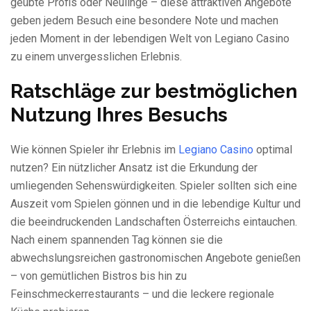
geübte Profis oder Neulinge – diese attraktiven Angebote
geben jedem Besuch eine besondere Note und machen
jeden Moment in der lebendigen Welt von Legiano Casino
zu einem unvergesslichen Erlebnis.
Ratschläge zur bestmöglichen
Nutzung Ihres Besuchs
Wie können Spieler ihr Erlebnis im
Legiano Casino
optimal
nutzen? Ein nützlicher Ansatz ist die Erkundung der
umliegenden Sehenswürdigkeiten. Spieler sollten sich eine
Auszeit vom Spielen gönnen und in die lebendige Kultur und
die beeindruckenden Landschaften Österreichs eintauchen.
Nach einem spannenden Tag können sie die
abwechslungsreichen gastronomischen Angebote genießen
– von gemütlichen Bistros bis hin zu
Feinschmeckerrestaurants – und die leckere regionale