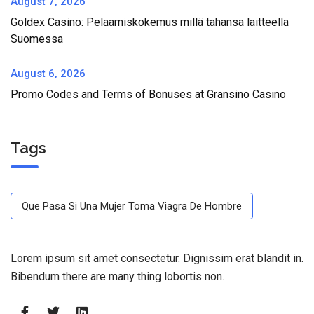
August 7, 2026
Goldex Casino: Pelaamiskokemus millä tahansa laitteella
Suomessa
August 6, 2026
Promo Codes and Terms of Bonuses at Gransino Casino
Tags
Que Pasa Si Una Mujer Toma Viagra De Hombre
Lorem ipsum sit amet consectetur. Dignissim erat blandit in.
Bibendum there are many thing lobortis non.