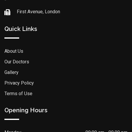
First Avenue, London
Quick Links
About Us
Our Doctors
Gallery
Privacy Policy
Terms of Use
Opening Hours