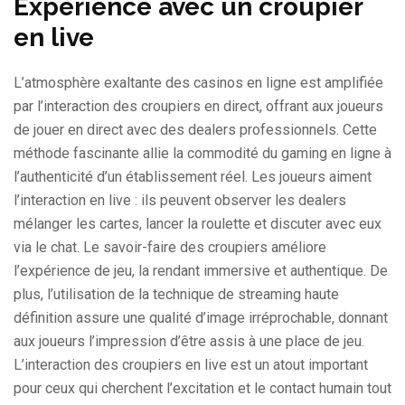
Expérience avec un croupier
en live
L’atmosphère exaltante des casinos en ligne est amplifiée
par l’interaction des croupiers en direct, offrant aux joueurs
de jouer en direct avec des dealers professionnels. Cette
méthode fascinante allie la commodité du gaming en ligne à
l’authenticité d’un établissement réel. Les joueurs aiment
l’interaction en live : ils peuvent observer les dealers
mélanger les cartes, lancer la roulette et discuter avec eux
via le chat. Le savoir-faire des croupiers améliore
l’expérience de jeu, la rendant immersive et authentique. De
plus, l’utilisation de la technique de streaming haute
définition assure une qualité d’image irréprochable, donnant
aux joueurs l’impression d’être assis à une place de jeu.
L’interaction des croupiers en live est un atout important
pour ceux qui cherchent l’excitation et le contact humain tout