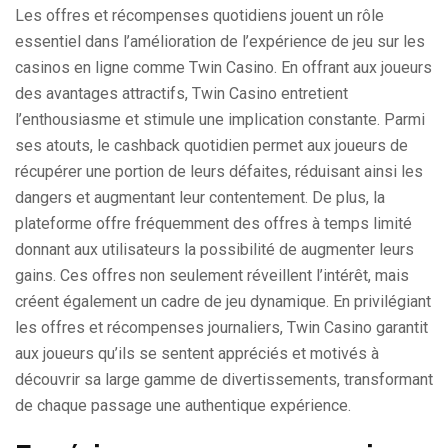
Les offres et récompenses quotidiens jouent un rôle
essentiel dans l’amélioration de l’expérience de jeu sur les
casinos en ligne comme Twin Casino. En offrant aux joueurs
des avantages attractifs, Twin Casino entretient
l’enthousiasme et stimule une implication constante. Parmi
ses atouts, le cashback quotidien permet aux joueurs de
récupérer une portion de leurs défaites, réduisant ainsi les
dangers et augmentant leur contentement. De plus, la
plateforme offre fréquemment des offres à temps limité
donnant aux utilisateurs la possibilité de augmenter leurs
gains. Ces offres non seulement réveillent l’intérêt, mais
créent également un cadre de jeu dynamique. En privilégiant
les offres et récompenses journaliers, Twin Casino garantit
aux joueurs qu’ils se sentent appréciés et motivés à
découvrir sa large gamme de divertissements, transformant
de chaque passage une authentique expérience.