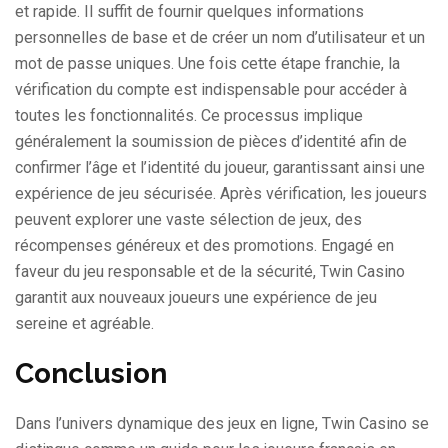
et rapide. Il suffit de fournir quelques informations
personnelles de base et de créer un nom d’utilisateur et un
mot de passe uniques. Une fois cette étape franchie, la
vérification du compte est indispensable pour accéder à
toutes les fonctionnalités. Ce processus implique
généralement la soumission de pièces d’identité afin de
confirmer l’âge et l’identité du joueur, garantissant ainsi une
expérience de jeu sécurisée. Après vérification, les joueurs
peuvent explorer une vaste sélection de jeux, des
récompenses généreux et des promotions. Engagé en
faveur du jeu responsable et de la sécurité, Twin Casino
garantit aux nouveaux joueurs une expérience de jeu
sereine et agréable.
Conclusion
Dans l’univers dynamique des jeux en ligne, Twin Casino se