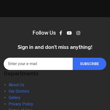
Follow Us
Sign in and don’t miss anything!
Departments
About Us
Our Doctors
Gallery
Privacy Policy