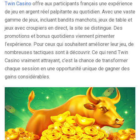
Twin Casino
offre aux participants français une expérience
de jeu en argent réel palpitante au quotidien. Avec une vaste
gamme de jeux, incluant bandits manchots, jeux de table et
jeux avec croupiers en direct, la site se distingue. Des
promotions et bonus quotidiens viennent pimenter
l’expérience. Pour ceux qui souhaitent améliorer leur jeu, de
nombreuses tactiques sont à découvrir. Ce qui rend Twin
Casino vraiment attrayant, c’est la chance de transformer
chaque session en une opportunité unique de gagner des
gains considérables.