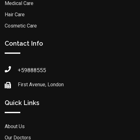
Medical Care
Hair Care
Cosmetic Care
Contact Info
+59888555
First Avenue, London
Quick Links
About Us
Our Doctors