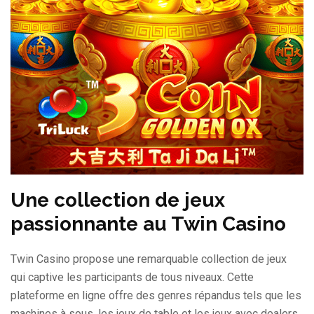
Une collection de jeux
passionnante au Twin Casino
Twin Casino propose une remarquable collection de jeux
qui captive les participants de tous niveaux. Cette
plateforme en ligne offre des genres répandus tels que les
machines à sous, les jeux de table et les jeux avec dealers