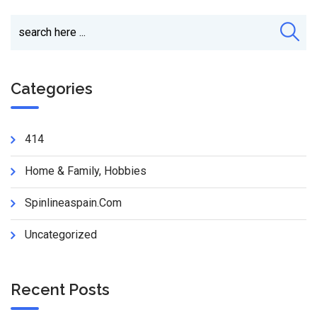
Categories
414
Home & Family, Hobbies
Spinlineaspain.com
Uncategorized
Recent Posts