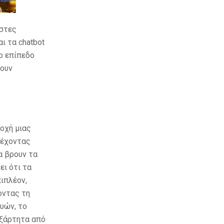
εστες
ι τα chatbot
ο επίπεδο
νουν
οχή μιας
ρέχοντας
α βρουν τα
ει ότι τα
πιπλέον,
οντας τη
υών, το
εξάρτητα από