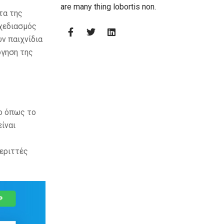
are many thing lobortis non.
τα της
σχεδιασμός
ν παιχνίδια
όγηση της
νο όπως το
είναι
περιττές