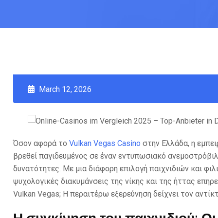
March 12, 2026
Όσον αφορά το
Vulkan Vegas Casino
στην Ελλάδα, η εμπει
βρεθεί παγιδευμένος σε έναν εντυπωσιακό ανεμοστρόβιλο
δυνατότητες. Με μια διάφορη επιλογή παιχνιδιών και φιλ
ψυχολογικές διακυμάνσεις της νίκης και της ήττας επηρε
Vulkan Vegas; Η περαιτέρω εξερεύνηση δείχνει τον αντί