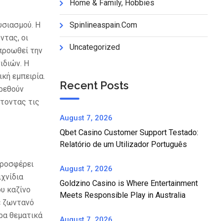
Home & Family, Hobbies
υσιασμού. Η
Spinlineaspain.com
ντας, οι
Uncategorized
προωθεί την
ιδιών. Η
κή εμπειρία.
Recent Posts
βρεθούν
έτοντας τις
August 7, 2026
Qbet Casino Customer Support Testado:
Relatório de um Utilizador Português
προσφέρει
August 7, 2026
ιχνίδια
Goldzino Casino is Where Entertainment
υ καζίνο
Meets Responsible Play in Australia
ε ζωντανό
ερα θεματικά
August 7, 2026